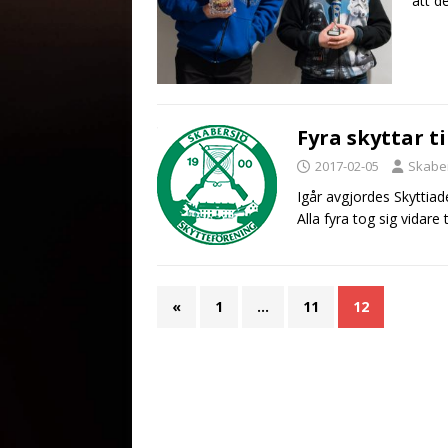
att d
Fyra skyttar ti
2017-02-05
Skabe
Igår avgjordes Skyttiad
Alla fyra tog sig vidare
«
1
…
11
12