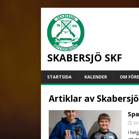
SKABERSJÖ SKF
STARTSIDA
KALENDER
OM FÖR
Artiklar av
Skabersjö
Spa
20
I hel