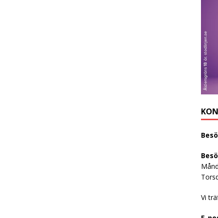
KON
Besö
Besö
Månd
Torsd
Vi tr
E-po