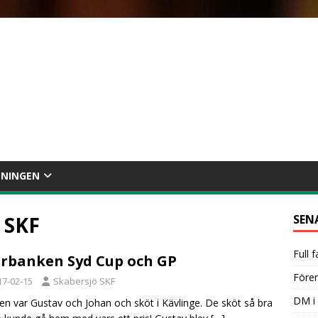
ENINGEN
 SKF
SEN
Full 
rbanken Syd Cup och GP
Före
17-02-15
Skabersjö SKF
DM i 
gen var Gustav och Johan och sköt i Kävlinge. De sköt så bra