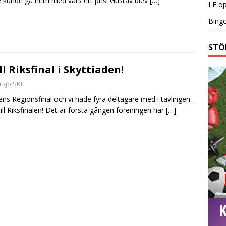
e kunde gå hem med vars ett pris! Gustav blev
[…]
LF o
Bingo
STÖ
ll Riksfinal i Skyttiaden!
rsjö SKF
ens Regionsfinal och vi hade fyra deltagare med i tävlingen.
 till Riksfinalen! Det är första gången föreningen har
[…]