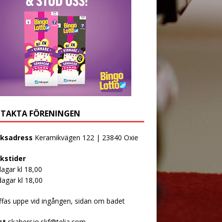
TAKTA FÖRENINGEN
ksadress
Keramikvägen 122 | 23840 Oxie
kstider
agar kl 18,00
agar kl 18,00
äffas uppe vid ingången, sidan om badet
st
skabersjo.skf@telia.com