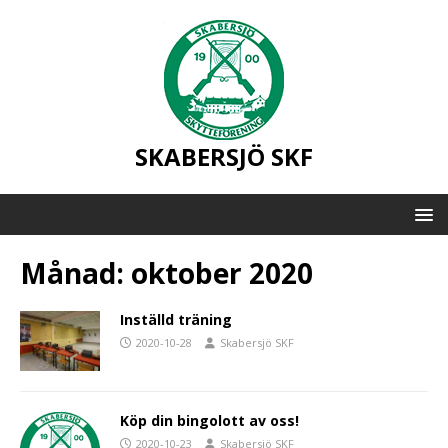
SKABERSJÖ SKF
Månad:
oktober 2020
Inställd träning
2020-10-28
Skabersjö SKF
Köp din bingolott av oss!
2020-10-23
Skabersjö SKF