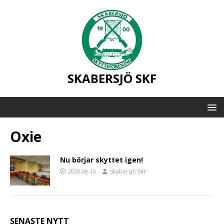
SKABERSJÖ SKF
Oxie
Nu börjar skyttet igen!
2020-08-13
Skabersjö SKF
SENASTE NYTT