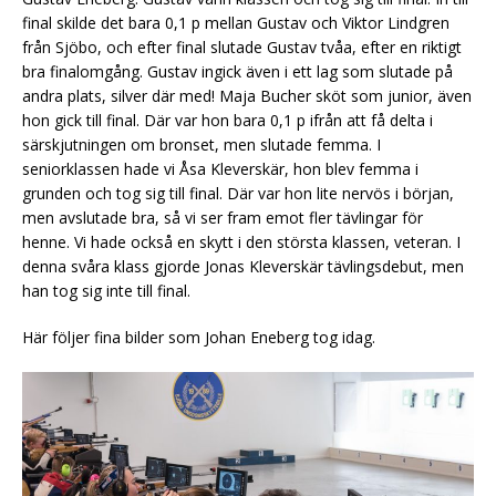
final skilde det bara 0,1 p mellan Gustav och Viktor Lindgren
från Sjöbo, och efter final slutade Gustav tvåa, efter en riktigt
bra finalomgång. Gustav ingick även i ett lag som slutade på
andra plats, silver där med! Maja Bucher sköt som junior, även
hon gick till final. Där var hon bara 0,1 p ifrån att få delta i
särskjutningen om bronset, men slutade femma. I
seniorklassen hade vi Åsa Kleverskär, hon blev femma i
grunden och tog sig till final. Där var hon lite nervös i början,
men avslutade bra, så vi ser fram emot fler tävlingar för
henne. Vi hade också en skytt i den största klassen, veteran. I
denna svåra klass gjorde Jonas Kleverskär tävlingsdebut, men
han tog sig inte till final.
Här följer fina bilder som Johan Eneberg tog idag.