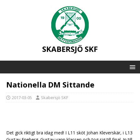
SKABERSJÖ SKF
Nationella DM Sittande
2017-03-05
Skabersjö SKF
Det gick riktigt bra idag med! I L11 sköt Johan Kleverskär, i L13
Gustav Eneberg. Gustav vann klassen och tog sig till final. In till