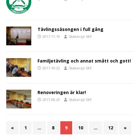
Tävlingssäsongen i full gång
2017-11-19
Skabersjö SKF
Familjetävling och annat smått och gott!
2017-10-22
Skabersjö SKF
Renoveringen är klar!
2017-08-20
Skabersjö SKF
«
1
…
8
9
10
…
12
»