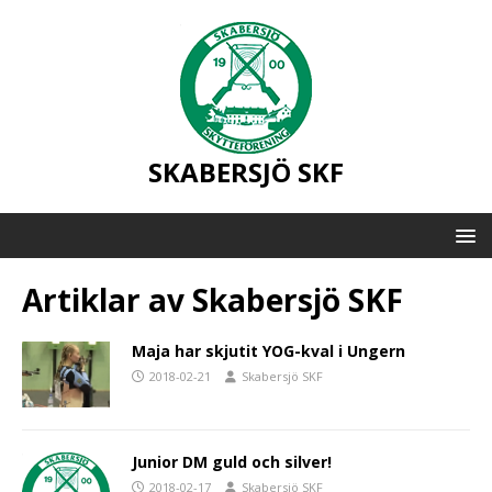
SKABERSJÖ SKF
Artiklar av
Skabersjö SKF
Maja har skjutit YOG-kval i Ungern
2018-02-21
Skabersjö SKF
Junior DM guld och silver!
2018-02-17
Skabersjö SKF